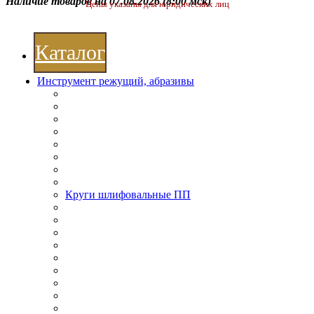
Наличие товаров на 07.08.2026
(8:00 мск)
Цены указаны для юридических лиц
Каталог
Инструмент режущий, абразивы
Круги шлифовальные ПП