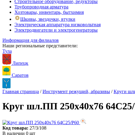
Строительное оборудование, редукторы
Трубопроводная арматура
Хозтовары, инвентарь, бытхимия
Шкивы, звездочки, втулки
Электрическая аппаратура низковольтная
Электродвигатели и электрогенераторы
Информация для филиалов
Наши региональные представители:
Тула
Липецк
Саратов
Главная страница
/
Инструмент режущий, абразивы
/
Круги шл
Круг шл.ПП 250х40х76 64С25
Код товара:
27/3/108
В наличии 0 шт