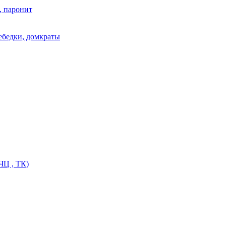
, паронит
лебедки, домкраты
ЧЦ , ТК)