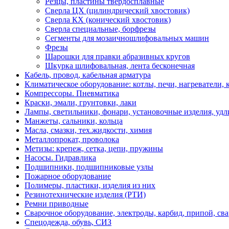
Резцы, пластины твердосплавные
Сверлa ЦХ (цилиндрический хвостовик)
Сверла КХ (конический хвостовик)
Сверла специальные, борфрезы
Сегменты для мозаичношлифовальных машин
Фрезы
Шарошки для правки абразивных кругов
Шкурка шлифовальная, лента бесконечная
Кабель, провод, кабельная арматура
Климатическое оборудование: котлы, печи, нагреватели
Компрессоры. Пневматика
Краски, эмали, грунтовки, лаки
Лампы, светильники, фонари, установочные изделия, уд
Манжеты, сальники, кольца
Масла, смазки, тех.жидкости, химия
Металлопрокат, проволока
Метизы: крепеж, сетка, цепи, пружины
Насосы. Гидравлика
Подшипники, подшипниковые узлы
Пожарное оборудование
Полимеры, пластики, изделия из них
Резинотехнические изделия (РТИ)
Ремни приводные
Сварочное оборудование, электроды, карбид, припой, св
Спецодежда, обувь, СИЗ