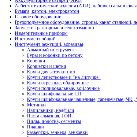
Аккумуляторные батареи (АКБ)
Асбестотехнические изделия (АТИ), набивка сальниковая
Бумага, картон, электрокартон
Газовое оборудование
Грузоподъемное оборудование, стропы, канат стальной, 
Запчасти тракторные и сельхозмашин
Измерительные приборы
Инструмент общий
Инструмент режущий, абразивы
Алмазный инструмент
Буры и коронки по бетону
Коронки
Корщетки и щетки
Круги для заточки пил
Круги лепестковые и "на липучке"
Круги отрезные, обдирочные
Круги полировальные, войлочные
Круги шлифовальные ПП
Круги шлифовальные чашечные, тарельчатые (ЧК , 
Метчики
Напильники, надфили
Паста алмазная, ГОИ
Пилы, полотна, сегменты
Плашки
Развёртки, зенкера, зенковки