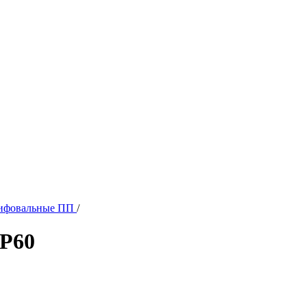
ифовальные ПП
/
/Р60