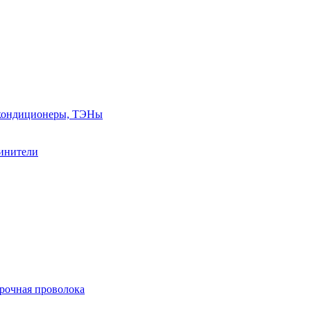
, кондиционеры, ТЭНы
линители
арочная проволока