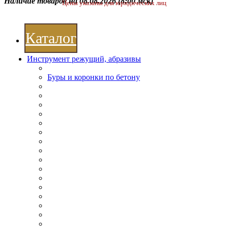
Наличие товаров на 08.08.2026
(8:00 мск)
Цены указаны для юридических лиц
Каталог
Инструмент режущий, абразивы
Буры и коронки по бетону