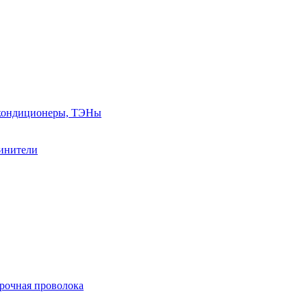
, кондиционеры, ТЭНы
линители
арочная проволока