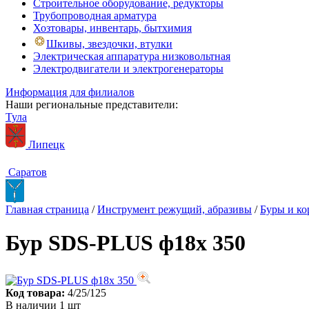
Строительное оборудование, редукторы
Трубопроводная арматура
Хозтовары, инвентарь, бытхимия
Шкивы, звездочки, втулки
Электрическая аппаратура низковольтная
Электродвигатели и электрогенераторы
Информация для филиалов
Наши региональные представители:
Тула
Липецк
Саратов
Главная страница
/
Инструмент режущий, абразивы
/
Буры и ко
Бур SDS-PLUS ф18х 350
Код товара:
4/25/125
В наличии 1 шт