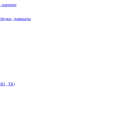
, паронит
лебедки, домкраты
ЧЦ , ТК)