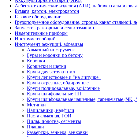
Аккумуляторные батареи (АКБ)
Асбестотехнические изделия (АТИ), набивка сальниковая
Бумага, картон, электрокартон
Газовое оборудование
Грузоподъемное оборудование, стропы, канат стальной, 
Запчасти тракторные и сельхозмашин
Измерительные приборы
Инструмент общий
Инструмент режущий, абразивы
Алмазный инструмент
Буры и коронки по бетону
Коронки
Корщетки и щетки
Круги для заточки пил
Круги лепестковые и "на липучке"
Круги отрезные, обдирочные
Круги полировальные, войлочные
Круги шлифовальные ПП
Круги шлифовальные чашечные, тарельчатые (ЧК , 
Метчики
Напильники, надфили
Паста алмазная, ГОИ
Пилы, полотна, сегменты
Плашки
Развёртки, зенкера, зенковки