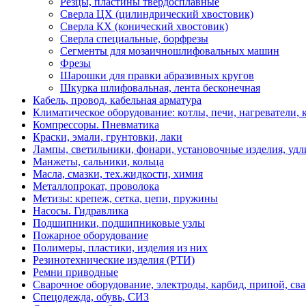
Резцы, пластины твердосплавные
Сверлa ЦХ (цилиндрический хвостовик)
Сверла КХ (конический хвостовик)
Сверла специальные, борфрезы
Сегменты для мозаичношлифовальных машин
Фрезы
Шарошки для правки абразивных кругов
Шкурка шлифовальная, лента бесконечная
Кабель, провод, кабельная арматура
Климатическое оборудование: котлы, печи, нагреватели
Компрессоры. Пневматика
Краски, эмали, грунтовки, лаки
Лампы, светильники, фонари, установочные изделия, уд
Манжеты, сальники, кольца
Масла, смазки, тех.жидкости, химия
Металлопрокат, проволока
Метизы: крепеж, сетка, цепи, пружины
Насосы. Гидравлика
Подшипники, подшипниковые узлы
Пожарное оборудование
Полимеры, пластики, изделия из них
Резинотехнические изделия (РТИ)
Ремни приводные
Сварочное оборудование, электроды, карбид, припой, св
Спецодежда, обувь, СИЗ