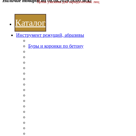
Наличие товаров на 08.08.2026
(8:00 мск)
Цены указаны для юридических лиц
Каталог
Инструмент режущий, абразивы
Буры и коронки по бетону