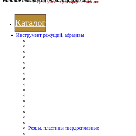
Наличие товаров на 09.08.2026
(8:00 мск)
Цены указаны для юридических лиц
Каталог
Инструмент режущий, абразивы
Резцы, пластины твердосплавные