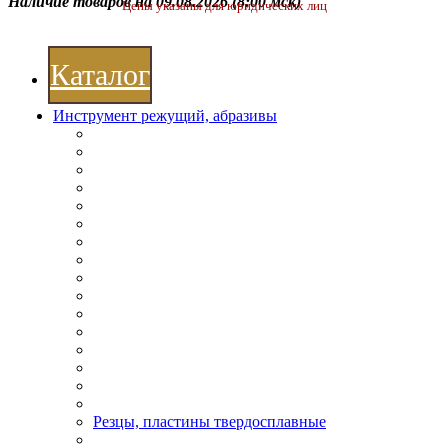
Наличие товаров на 09.08.2026
(8:00 мск)
Цены указаны для юридических лиц
Каталог
Инструмент режущий, абразивы
Резцы, пластины твердосплавные