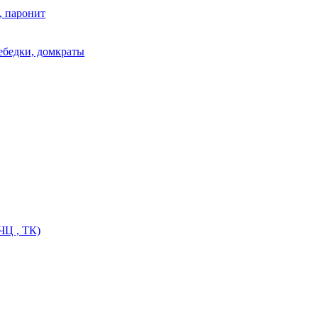
, паронит
лебедки, домкраты
ЧЦ , ТК)