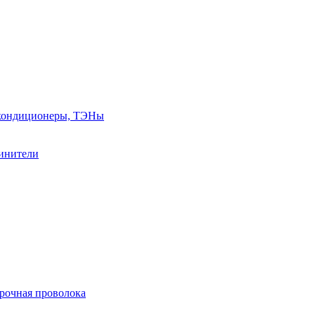
, кондиционеры, ТЭНы
линители
арочная проволока