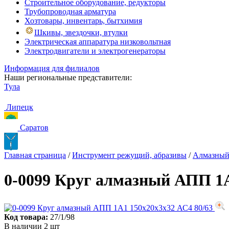
Строительное оборудование, редукторы
Трубопроводная арматура
Хозтовары, инвентарь, бытхимия
Шкивы, звездочки, втулки
Электрическая аппаратура низковольтная
Электродвигатели и электрогенераторы
Информация для филиалов
Наши региональные представители:
Тула
Липецк
Саратов
Главная страница
/
Инструмент режущий, абразивы
/
Алмазный
0-0099 Круг алмазный АПП 1А
Код товара:
27/1/98
В наличии 2 шт