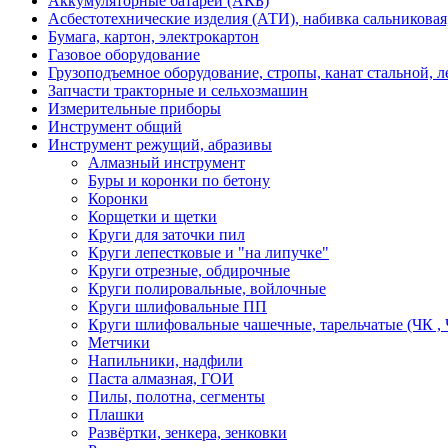
Аккумуляторные батареи (АКБ)
Асбестотехнические изделия (АТИ), набивка сальниковая
Бумага, картон, электрокартон
Газовое оборудование
Грузоподъемное оборудование, стропы, канат стальной, 
Запчасти тракторные и сельхозмашин
Измерительные приборы
Инструмент общий
Инструмент режущий, абразивы
Алмазный инструмент
Буры и коронки по бетону
Коронки
Корщетки и щетки
Круги для заточки пил
Круги лепестковые и "на липучке"
Круги отрезные, обдирочные
Круги полировальные, войлочные
Круги шлифовальные ПП
Круги шлифовальные чашечные, тарельчатые (ЧК , 
Метчики
Напильники, надфили
Паста алмазная, ГОИ
Пилы, полотна, сегменты
Плашки
Развёртки, зенкера, зенковки