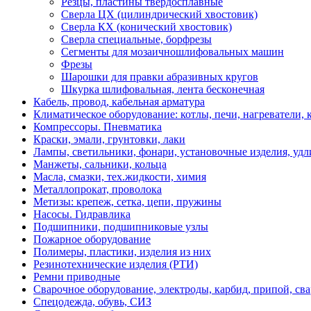
Резцы, пластины твердосплавные
Сверлa ЦХ (цилиндрический хвостовик)
Сверла КХ (конический хвостовик)
Сверла специальные, борфрезы
Сегменты для мозаичношлифовальных машин
Фрезы
Шарошки для правки абразивных кругов
Шкурка шлифовальная, лента бесконечная
Кабель, провод, кабельная арматура
Климатическое оборудование: котлы, печи, нагреватели
Компрессоры. Пневматика
Краски, эмали, грунтовки, лаки
Лампы, светильники, фонари, установочные изделия, уд
Манжеты, сальники, кольца
Масла, смазки, тех.жидкости, химия
Металлопрокат, проволока
Метизы: крепеж, сетка, цепи, пружины
Насосы. Гидравлика
Подшипники, подшипниковые узлы
Пожарное оборудование
Полимеры, пластики, изделия из них
Резинотехнические изделия (РТИ)
Ремни приводные
Сварочное оборудование, электроды, карбид, припой, св
Спецодежда, обувь, СИЗ