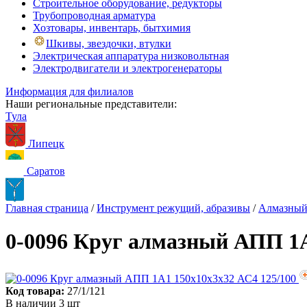
Строительное оборудование, редукторы
Трубопроводная арматура
Хозтовары, инвентарь, бытхимия
Шкивы, звездочки, втулки
Электрическая аппаратура низковольтная
Электродвигатели и электрогенераторы
Информация для филиалов
Наши региональные представители:
Тула
Липецк
Саратов
Главная страница
/
Инструмент режущий, абразивы
/
Алмазный
0-0096 Круг алмазный АПП 1А
Код товара:
27/1/121
В наличии 3 шт