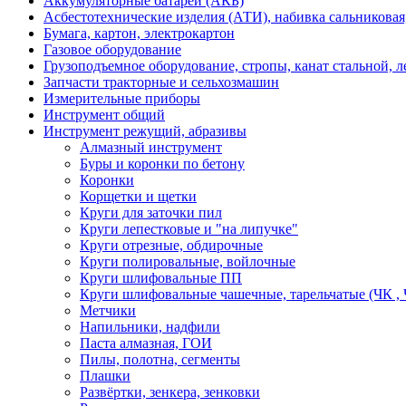
Аккумуляторные батареи (АКБ)
Асбестотехнические изделия (АТИ), набивка сальниковая
Бумага, картон, электрокартон
Газовое оборудование
Грузоподъемное оборудование, стропы, канат стальной, 
Запчасти тракторные и сельхозмашин
Измерительные приборы
Инструмент общий
Инструмент режущий, абразивы
Алмазный инструмент
Буры и коронки по бетону
Коронки
Корщетки и щетки
Круги для заточки пил
Круги лепестковые и "на липучке"
Круги отрезные, обдирочные
Круги полировальные, войлочные
Круги шлифовальные ПП
Круги шлифовальные чашечные, тарельчатые (ЧК , 
Метчики
Напильники, надфили
Паста алмазная, ГОИ
Пилы, полотна, сегменты
Плашки
Развёртки, зенкера, зенковки