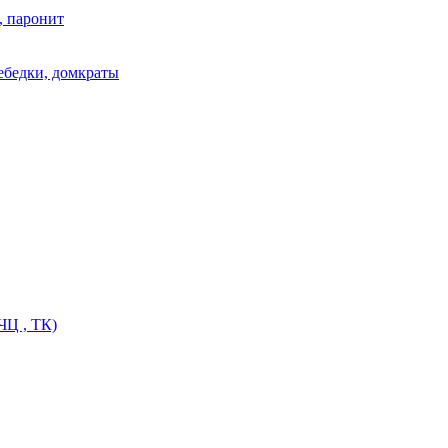
, паронит
лебедки, домкраты
ЧЦ , ТК)