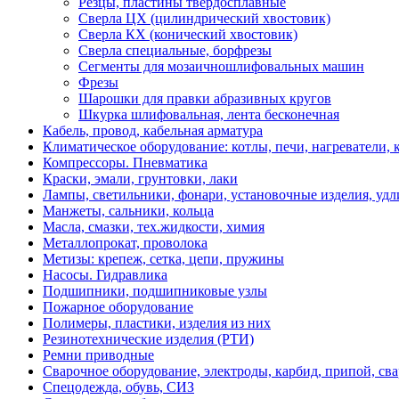
Резцы, пластины твердосплавные
Сверлa ЦХ (цилиндрический хвостовик)
Сверла КХ (конический хвостовик)
Сверла специальные, борфрезы
Сегменты для мозаичношлифовальных машин
Фрезы
Шарошки для правки абразивных кругов
Шкурка шлифовальная, лента бесконечная
Кабель, провод, кабельная арматура
Климатическое оборудование: котлы, печи, нагреватели
Компрессоры. Пневматика
Краски, эмали, грунтовки, лаки
Лампы, светильники, фонари, установочные изделия, уд
Манжеты, сальники, кольца
Масла, смазки, тех.жидкости, химия
Металлопрокат, проволока
Метизы: крепеж, сетка, цепи, пружины
Насосы. Гидравлика
Подшипники, подшипниковые узлы
Пожарное оборудование
Полимеры, пластики, изделия из них
Резинотехнические изделия (РТИ)
Ремни приводные
Сварочное оборудование, электроды, карбид, припой, св
Спецодежда, обувь, СИЗ