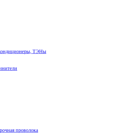
, кондиционеры, ТЭНы
линители
арочная проволока