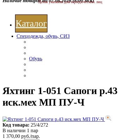
Наличие товаров на 07.08.2026
(8:00 мск)
Цены указаны для юридических лиц
Каталог
Спецодежда, обувь, СИЗ
Обувь
Яхтинг 1-051 Сапоги р.43
иск.мех МП ПУ-Ч
Код товара:
25/4/272
В наличии 1 пар
1 370,00 руб./пар.