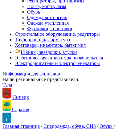
Респираторы, противогазы,
Пояса, когти, лазы
Обувь
Одежда лето-осень
Одежда утепленная
Футболки, толстовки
Строительное оборудование, редукторы
Трубопроводная арматура
Хозтовары, инвентарь, бытхимия
Шкивы, звездочки, втулки
Электрическая аппаратура низковольтная
Электродвигатели и электрогенераторы
Информация для филиалов
Наши региональные представители:
Тула
Липецк
Саратов
Главная страница
/
Спецодежда, обувь, СИЗ
/
Обувь
/