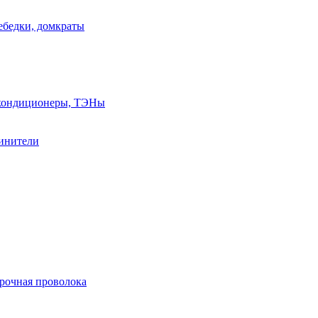
лебедки, домкраты
, кондиционеры, ТЭНы
линители
арочная проволока