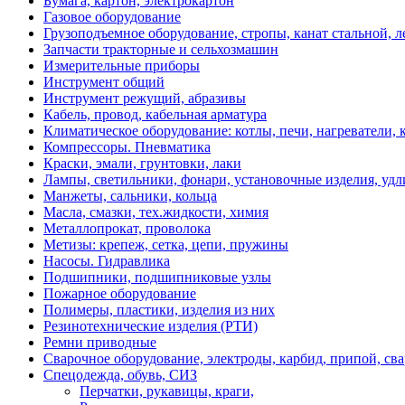
Бумага, картон, электрокартон
Газовое оборудование
Грузоподъемное оборудование, стропы, канат стальной, 
Запчасти тракторные и сельхозмашин
Измерительные приборы
Инструмент общий
Инструмент режущий, абразивы
Кабель, провод, кабельная арматура
Климатическое оборудование: котлы, печи, нагреватели
Компрессоры. Пневматика
Краски, эмали, грунтовки, лаки
Лампы, светильники, фонари, установочные изделия, уд
Манжеты, сальники, кольца
Масла, смазки, тех.жидкости, химия
Металлопрокат, проволока
Метизы: крепеж, сетка, цепи, пружины
Насосы. Гидравлика
Подшипники, подшипниковые узлы
Пожарное оборудование
Полимеры, пластики, изделия из них
Резинотехнические изделия (РТИ)
Ремни приводные
Сварочное оборудование, электроды, карбид, припой, св
Спецодежда, обувь, СИЗ
Перчатки, рукавицы, краги,