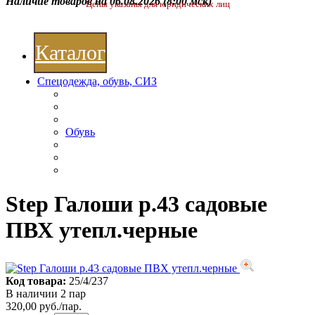
Наличие товаров на 06.08.2026
(8:00 мск)
Цены указаны для юридических лиц
Каталог
Спецодежда, обувь, СИЗ
Обувь
Step Галоши р.43 садовые
ПВХ утепл.черные
Код товара:
25/4/237
В наличии 2 пар
320,00 руб./пар.