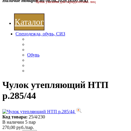
Наличие товаров на 06.08.2026
(8:00 мск)
Цены указаны для юридических лиц
Каталог
Спецодежда, обувь, СИЗ
Обувь
Чулок утепляющий НТП
р.285/44
Код товара:
25/4/230
В наличии 5 пар
270,00 руб./пар.