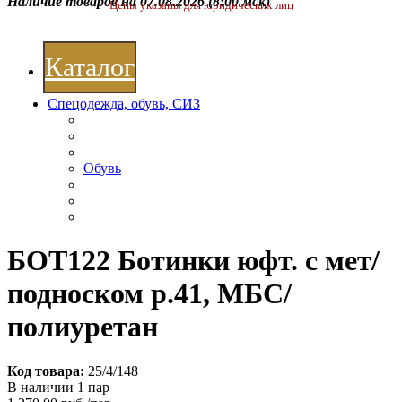
Наличие товаров на 07.08.2026
(8:00 мск)
Цены указаны для юридических лиц
Каталог
Спецодежда, обувь, СИЗ
Обувь
БОТ122 Ботинки юфт. с мет/
подноском р.41, МБС/
полиуретан
Код товара:
25/4/148
В наличии 1 пар