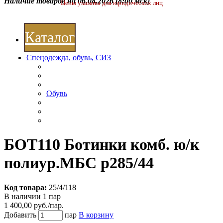
Наличие товаров на 06.08.2026
(8:00 мск)
Цены указаны для юридических лиц
Каталог
Спецодежда, обувь, СИЗ
Обувь
БОТ110 Ботинки комб. ю/к
полиур.МБС р285/44
Код товара:
25/4/118
В наличии 1 пар
1 400,00 руб./пар.
Добавить
пар
В корзину