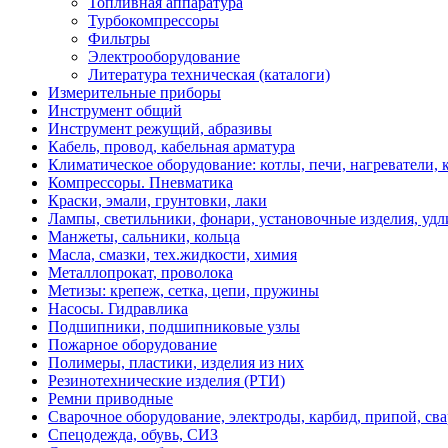
Топливная аппаратура
Турбокомпрессоры
Фильтры
Электрооборудование
Литература техническая (каталоги)
Измерительные приборы
Инструмент общий
Инструмент режущий, абразивы
Кабель, провод, кабельная арматура
Климатическое оборудование: котлы, печи, нагреватели
Компрессоры. Пневматика
Краски, эмали, грунтовки, лаки
Лампы, светильники, фонари, установочные изделия, уд
Манжеты, сальники, кольца
Масла, смазки, тех.жидкости, химия
Металлопрокат, проволока
Метизы: крепеж, сетка, цепи, пружины
Насосы. Гидравлика
Подшипники, подшипниковые узлы
Пожарное оборудование
Полимеры, пластики, изделия из них
Резинотехнические изделия (РТИ)
Ремни приводные
Сварочное оборудование, электроды, карбид, припой, св
Спецодежда, обувь, СИЗ