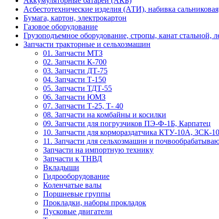
Аккумуляторные батареи (АКБ)
Асбестотехнические изделия (АТИ), набивка сальниковая
Бумага, картон, электрокартон
Газовое оборудование
Грузоподъемное оборудование, стропы, канат стальной, 
Запчасти тракторные и сельхозмашин
01. Запчасти МТЗ
02. Запчасти К-700
03. Запчасти ДТ-75
04. Запчасти Т-150
05. Запчасти ТДТ-55
06. Запчасти ЮМЗ
07. Запчасти Т-25, Т- 40
08. Запчасти на комбайны и косилки
09. Запчасти для погрузчиков ПЭ-Ф-1Б, Карпатец
10. Запчасти для кормораздатчика КТУ-10А, ЗСК-1
11. Запчасти для сельхозмашин и почвообрабатыва
Запчасти на импортную технику
Запчасти к ТНВД
Вкладыши
Гидрооборудование
Коленчатые валы
Поршневые группы
Прокладки, наборы прокладок
Пусковые двигатели