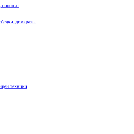
, паронит
лебедки, домкраты
0
ющей техники