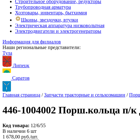
Строительное оборудование, редукторы
Трубопроводная арматура
Хозтовары, инвентарь, бытхимия
Шкивы, звездочки, втулки
Электрическая аппаратура низковольтная
Электродвигатели и электрогенераторы
Информация для филиалов
Наши региональные представители:
Тула
Липецк
Саратов
Главная страница
/
Запчасти тракторные и сельхозмашин
/
Пор
446-1004002 Порш.кольца п/к
Код товара:
12/6/55
В наличии 6 шт
1 678,00 руб./шт.