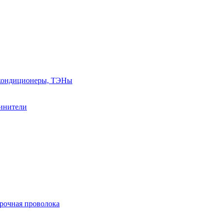
, кондиционеры, ТЭНы
линители
арочная проволока