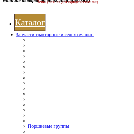
Наличие товаров на 06.08.2026
(8:00 мск)
Цены указаны для юридических лиц
Каталог
Запчасти тракторные и сельхозмашин
Поршневые группы