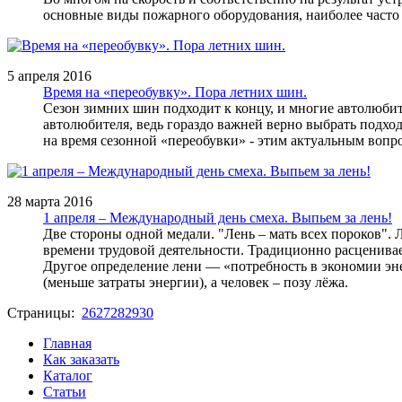
основные виды пожарного оборудования, наиболее част
5 апреля 2016
Время на «переобувку». Пора летних шин.
Сезон зимних шин подходит к концу, и многие автолюбит
автолюбителя, ведь гораздо важней верно выбрать подхо
на время сезонной «переобувки» - этим актуальным вопр
28 марта 2016
1 апреля – Международный день смеха. Выпьем за лень!
Две стороны одной медали. "Лень – мать всех пороков". 
времени трудовой деятельности. Традиционно расценивает
Другое определение лени — «потребность в экономии эне
(меньше затраты энергии), а человек – позу лёжа.
Страницы:
26
27
28
29
30
Главная
Как заказать
Каталог
Статьи