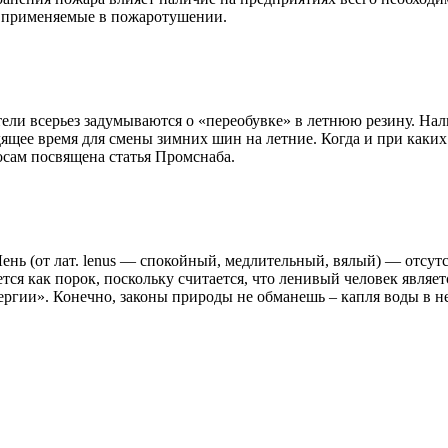
о применяемые в пожаротушении.
ели всерьез задумываются о «переобувке» в летнюю резину. Нал
дящее время для смены зимних шин на летние. Когда и при каки
осам посвящена статья Промснаба.
Лень (от лат. lenus — спокойный, медлительный, вялый) — отсу
ся как порок, поскольку считается, что ленивый человек являет
ргии». Конечно, законы природы не обманешь – капля воды в н