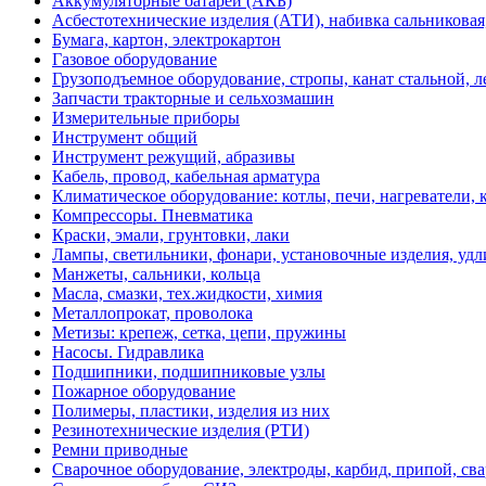
Аккумуляторные батареи (АКБ)
Асбестотехнические изделия (АТИ), набивка сальниковая
Бумага, картон, электрокартон
Газовое оборудование
Грузоподъемное оборудование, стропы, канат стальной, 
Запчасти тракторные и сельхозмашин
Измерительные приборы
Инструмент общий
Инструмент режущий, абразивы
Кабель, провод, кабельная арматура
Климатическое оборудование: котлы, печи, нагреватели
Компрессоры. Пневматика
Краски, эмали, грунтовки, лаки
Лампы, светильники, фонари, установочные изделия, уд
Манжеты, сальники, кольца
Масла, смазки, тех.жидкости, химия
Металлопрокат, проволока
Метизы: крепеж, сетка, цепи, пружины
Насосы. Гидравлика
Подшипники, подшипниковые узлы
Пожарное оборудование
Полимеры, пластики, изделия из них
Резинотехнические изделия (РТИ)
Ремни приводные
Сварочное оборудование, электроды, карбид, припой, св