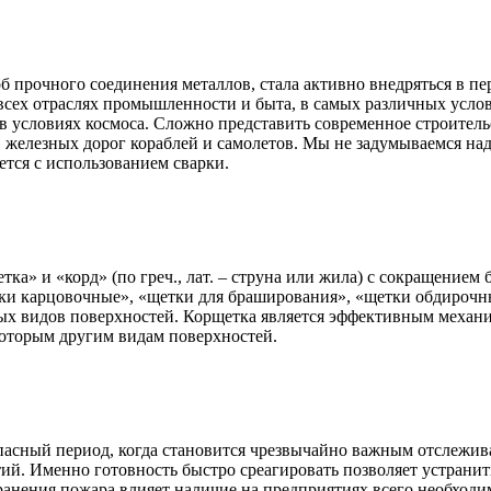
 прочного соединения металлов, стала активно внедряться в пе
всех отраслях промышленности и быта, в самых различных услови
е в условиях космоса. Сложно представить современное строите
в, железных дорог кораблей и самолетов. Мы не задумываемся н
тся с использованием сварки.
а» и «корд» (по греч., лат. – струна или жила) с сокращением
ки карцовочные», «щетки для браширования», «щетки обдирочны
ных видов поверхностей. Корщетка является эффективным механи
екоторым другим видам поверхностей.
оопасный период, когда становится чрезвычайно важным отслежи
ятий. Именно готовность быстро среагировать позволяет устрани
странения пожара влияет наличие на предприятиях всего необхо