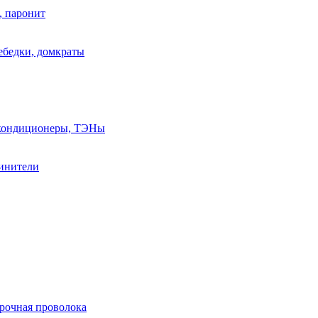
, паронит
лебедки, домкраты
, кондиционеры, ТЭНы
линители
арочная проволока