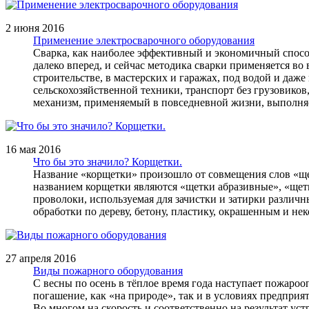
2 июня 2016
Применение электросварочного оборудования
Сварка, как наиболее эффективный и экономичный способ
далеко вперед, и сейчас методика сварки применяется во 
строительстве, в мастерских и гаражах, под водой и даж
сельскохозяйственной техники, транспорт без грузовико
механизм, применяемый в повседневной жизни, выполняе
16 мая 2016
Что бы это значило? Корщетки.
Название «корщетки» произошло от совмещения слов «щетк
названием корщетки являются «щетки абразивные», «щет
проволоки, используемая для зачистки и затирки различ
обработки по дереву, бетону, пластику, окрашенным и н
27 апреля 2016
Виды пожарного оборудования
С весны по осень в тёплое время года наступает пожар
погашение, как «на природе», так и в условиях предпри
Во многом на скорость и соответственно на результат у