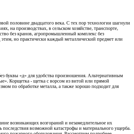
рвой половине двадцатого века. С тех пор технологии шагнули
ях, на производствах, в сельском хозяйстве, транспорте,
льство без кранов, агропромышленный комплекс без
ад этим, но практически каждый металлический предмет или
 без буквы «д» для удобства произношения. Альтернативным
е». Корщетка - щетка с ворсом из витой или прямой
змом по обработке металла, а также хорошо подходит для
вание возникающих возгораний и незамедлительное их
ть последствия возможной катастрофы и материального ущерба.
димого пожарного оборудования. Рассмотрим подробнее