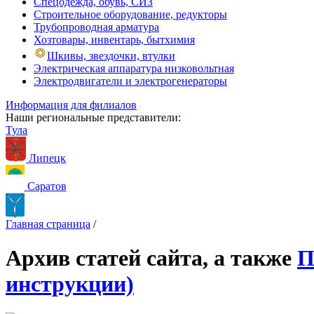
Спецодежда, обувь, СИЗ
Строительное оборудование, редукторы
Трубопроводная арматура
Хозтовары, инвентарь, бытхимия
Шкивы, звездочки, втулки
Электрическая аппаратура низковольтная
Электродвигатели и электрогенераторы
Информация для филиалов
Наши региональные представители:
Тула
Липецк
Саратов
Главная страница
/
Архив статей сайта, а также
П
инструкции)