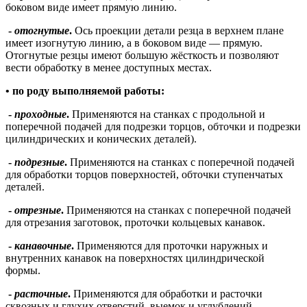
боковом виде имеет прямую линию.
-
отогнутые
.
Ось проекции детали резца в верхнем плане
имеет изогнутую линию, а в боковом виде ― прямую.
Отогнутые резцы имеют большую жёсткость и позволяют
вести обработку в менее доступных местах.
• по роду выполняемой работы:
-
проходные
.
Применяются на станках с продольной и
поперечной подачей для подрезки торцов, обточки и подрезки
цилиндрических и конических деталей).
-
подрезные
.
Применяются на станках с поперечной подачей
для обработки торцов поверхностей, обточки ступенчатых
деталей.
-
отрезные
.
Применяются на станках с поперечной подачей
для отрезания заготовок, проточки кольцевых канавок.
-
канавочные
.
Применяются для проточки наружных и
внутренних канавок на поверхностях цилиндрической
формы.
-
расточные
.
Применяются для обработки и расточки
сквозных и глухих отверстий, выемок и углублений.