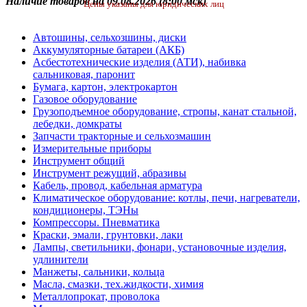
Наличие товаров на 09.08.2026
(8:00 мск)
Цены указаны для юридических лиц
Автошины, сельхозшины, диски
Аккумуляторные батареи (АКБ)
Асбестотехнические изделия (АТИ), набивка
сальниковая, паронит
Бумага, картон, электрокартон
Газовое оборудование
Грузоподъемное оборудование, стропы, канат стальной,
лебедки, домкраты
Запчасти тракторные и сельхозмашин
Измерительные приборы
Инструмент общий
Инструмент режущий, абразивы
Кабель, провод, кабельная арматура
Климатическое оборудование: котлы, печи, нагреватели,
кондиционеры, ТЭНы
Компрессоры. Пневматика
Краски, эмали, грунтовки, лаки
Лампы, светильники, фонари, установочные изделия,
удлинители
Манжеты, сальники, кольца
Масла, смазки, тех.жидкости, химия
Металлопрокат, проволока