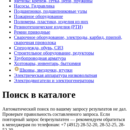
Метизы: крепеж, сетка, цепи, пружины
Насосы. Гидравлика
Подшипники, подшипниковые узлы
Пожарное оборудование
Полимеры, пластики, изделия из них
Резинотехнические изделия (РТИ)
Ремни приводные
Сварочное оборудование, электроды, карбид, припой,
сварочная проволока
Спецодежда, обувь, СИЗ
Строительное оборудование, редукторы
Трубопроводная арматура
Хозтовары, инвентарь, бытхимия
Шкивы, звездочки, втулки
Электрическая аппаратура низковольтная
Электродвигатели и электрогенераторы
Поиск в каталоге
Автоматический поиск по вашему запросу результатов не дал.
Проверьте правильность составленного запроса. Если
повторный запрос безрезультатен — рекомендуем обратиться
к менеджерам по телефонам: +7 (4912) 28-52-20, 28-52-25, 28-
52-30.