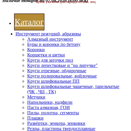
Наличие товаров на 07.08.2026
(8:00 мск)
Цены указаны для юридических лиц
Каталог
Инструмент режущий, абразивы
Алмазный инструмент
Буры и коронки по бетону
Коронки
Корщетки и щетки
Круги для заточки пил
Круги лепестковые и "на липучке"
Круги отрезные, обдирочные
Круги полировальные, войлочные
Круги шлифовальные ПП
Круги шлифовальные чашечные, тарельчатые
(ЧК , ЧЦ , ТК)
Метчики
Напильники, надфили
Паста алмазная, ГОИ
Пилы, полотна, сегменты
Плашки
Развёртки, зенкера, зенковки
Резцы, пластины твердосплавные